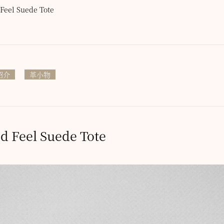
d Feel Suede Tote
紹介
革小物
und Feel Suede Tote