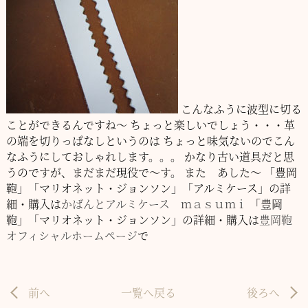
こんなふうに波型に切る
ことができるんですね～
ちょっと楽しいでしょう・・・革
の端を切りっぱなしというのは
ちょっと味気ないのでこん
なふうにしておしゃれします。。。
かなり古い道具だと思
うのですが、まだまだ現役で～す。
また あした～
「豊岡
鞄」「マリオネット・ジョンソン」「アルミケース」の詳
細・購入は
かばんとアルミケース ｍａｓｕｍｉ
「豊岡
鞄」「マリオネット・ジョンソン」の詳細・購入は
豊岡鞄
オフィシャルホームページ
で
前へ
一覧へ戻る
後ろへ