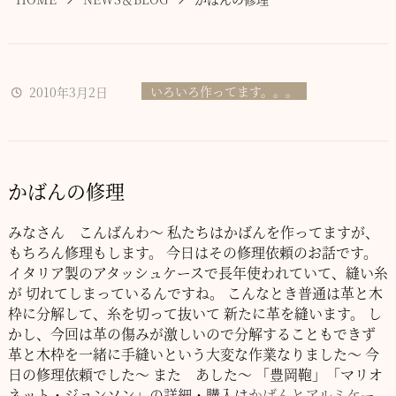
いろいろ作ってます。。。
2010年3月2日
かばんの修理
みなさん こんばんわ～
私たちはかばんを作ってますが、
もちろん修理もします。
今日はその修理依頼のお話です。
イタリア製のアタッシュケースで長年使われていて、縫い糸
が
切れてしまっているんですね。
こんなとき普通は革と木
枠に分解して、糸を切って抜いて
新たに革を縫います。
し
かし、今回は革の傷みが激しいので分解することもできず
革と木枠を一緒に手縫いという大変な作業なりました～
今
日の修理依頼でした～
また あした～
「豊岡鞄」「マリオ
ネット・ジョンソン」の詳細・購入は
かばんとアルミケー