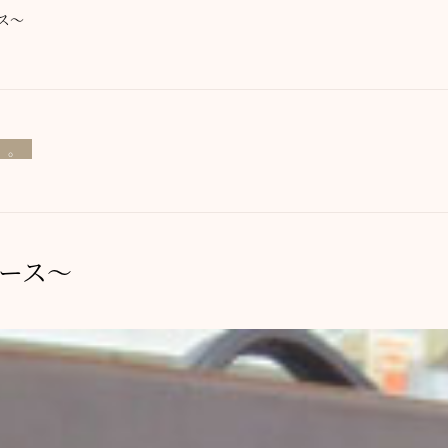
ス～
。。
ース～