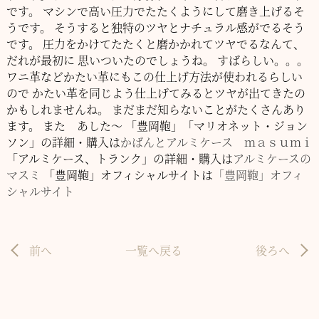
です。
マシンで高い圧力でたたくようにして磨き上げるそ
うです。
そうすると独特のツヤとナチュラル感がでるそう
です。
圧力をかけてたたくと磨かかれてツヤでるなんて、
だれが最初に
思いついたのでしょうね。
すばらしい。。。
ワニ革などかたい革にもこの仕上げ方法が使われるらしい
ので
かたい革を同じよう仕上げてみるとツヤが出てきたの
かもしれませんね。
まだまだ知らないことがたくさんあり
ます。
また あした～
「豊岡鞄」「マリオネット・ジョン
ソン」の詳細・購入は
かばんとアルミケース ｍａｓｕｍｉ
「アルミケース、トランク」の詳細・購入は
アルミケースの
マスミ
「豊岡鞄」オフィシャルサイトは
「豊岡鞄」オフィ
シャルサイト
前へ
一覧へ戻る
後ろへ