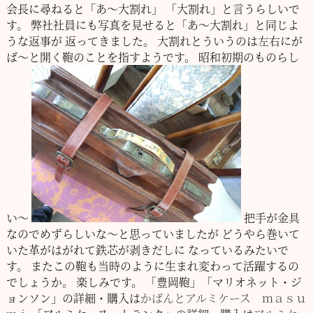
会長に尋ねると「あ～大割れ」
「大割れ」と言うらしいで
す。
弊社社員にも写真を見せると「あ～大割れ」と同じよ
うな返事が
返ってきました。
大割れとういうのは左右にが
ば～と開く鞄のことを指すようです。
昭和初期のものらし
い～
把手が金具
なのでめずらしいな～と思っていましたが
どうやら巻いて
いた革がはがれて鉄芯が剥きだしに
なっているみたいで
す。
またこの鞄も当時のように生まれ変わって活躍するの
でしょうか。
楽しみです。
「豊岡鞄」「マリオネット・ジ
ョンソン」の詳細・購入は
かばんとアルミケース ｍａｓｕ