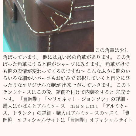
この角革は少し
角ばっています。
他には丸い形の角革があります。
この角
ばった角革にすると鞄がシャープにみえます。
角革だけで
も鞄の表情が変わってくるのですね～
こんなふうに鞄のい
ろいろな細かいパーツもお好みで
選択していくと自分にぴ
ったりなオリジナルな鞄が
出来上がっていきます。
このト
ランクケースはこの後、錠前を付けて内装をすると
完成で
～す。
「豊岡鞄」「マリオネット・ジョンソン」の詳細・
購入は
かばんとアルミケース ｍａｓｕｍｉ
「アルミケー
ス、トランク」の詳細・購入は
アルミケースのマスミ
「豊
岡鞄」オフィシャルサイトは
「豊岡鞄」オフィシャルサイト