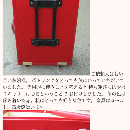
ご依頼人は若い
若いお嬢様。
革トランクをとっても気にいっていただいて
いました。
実用的に使うことを考えると
持ち運びにはやは
りキャリーは必要ということで
お付けしました。
革の色は
落ち着いた赤。私はとっても好きな色です。
金具はゴール
ド。高級感漂います。