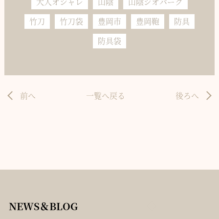
大人オシャレ
山陰
山陰ジオパーク
竹刀
竹刀袋
豊岡市
豊岡鞄
防具
防具袋
前へ
一覧へ戻る
後ろへ
NEWS＆BLOG