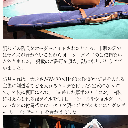
胴などの防具をオーダーメイドされたところ、市販の袋で
はサイズが合わないことから
オーダーメイドのご依頼をい
ただきました。
掲載のご許可を頂き、誠にありがとうござ
いました。
防具入れは、大きさがW490×H480×D400で防具を入れる
主袋に剣道着などを入れる
Yマチを付けた2室式になってい
て、外装に裏面にPVC加工を施した厚手のナイロン。
内装
にはえんじ色の綿ツイルを使用。
ハンドルやショルダーベ
ルトなどの付属革にはイタリア製ベジタブルタンニングレザ
ー
の「ブッテーロ」を合わせました。