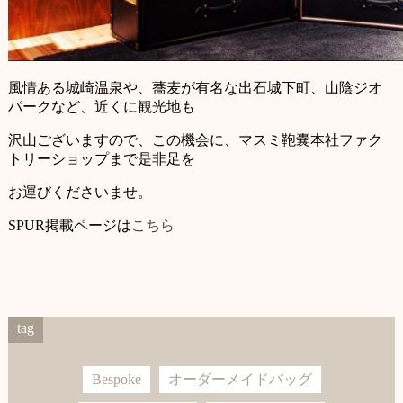
風情ある城崎温泉や、蕎麦が有名な出石城下町、山陰ジオ
パークなど、近くに観光地も
沢山ございますので、この機会に、マスミ鞄嚢本社ファク
トリーショップまで是非足を
お運びくださいませ。
SPUR掲載ページは
こちら
tag
Bespoke
オーダーメイドバッグ