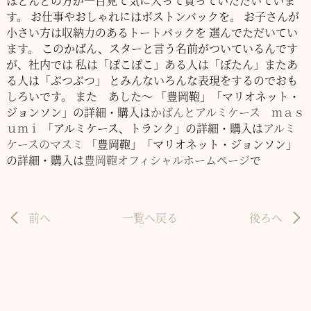
ほとんどの方が一目見て気に入って買っていただいていま
す。
お仕事やおしゃれにはボストンバックを。
お子さんが
小さい方は収納力のあるトートバックを
選んでただいてい
ます。
このかばん、スターと言う名前がついているんです
が、社内では
私は「ぽこぽこ」ある人は「ぼたん」またあ
る人は「ぶつぶつ」
とみんないろんな表現をするのでおも
しろいです。
また あした～
「豊岡鞄」「マリオネット・
ジョンソン」の詳細・購入は
かばんとアルミケース ｍａｓ
ｕｍｉ
「アルミケース、トランク」の詳細・購入は
アルミ
ケースのマスミ
「豊岡鞄」「マリオネット・ジョンソン」
の詳細・購入は
豊岡鞄オフィシャルホームページ
で
前へ
一覧へ戻る
後ろへ