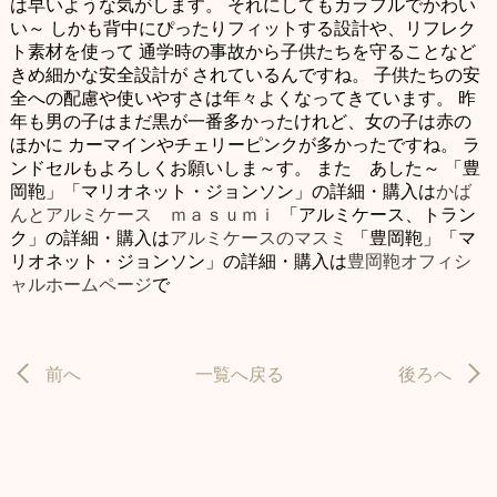
は早いような気がします。
それにしてもカラフルでかわい
い～
しかも背中にぴったりフィットする設計や、リフレク
ト素材を使って
通学時の事故から子供たちを守ることなど
きめ細かな安全設計が
されているんですね。
子供たちの安
全への配慮や使いやすさは年々よくなってきています。
昨
年も男の子はまだ黒が一番多かったけれど、女の子は赤の
ほかに
カーマインやチェリーピンクが多かったですね。
ラ
ンドセルもよろしくお願いしま～す。
また あした～
「豊
岡鞄」「マリオネット・ジョンソン」の詳細・購入は
かば
んとアルミケース ｍａｓｕｍｉ
「アルミケース、トラン
ク」の詳細・購入は
アルミケースのマスミ
「豊岡鞄」「マ
リオネット・ジョンソン」の詳細・購入は
豊岡鞄オフィシ
ャルホームページ
で
前へ
一覧へ戻る
後ろへ