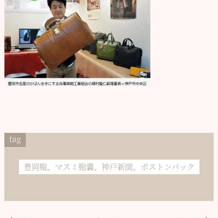
tag
豊岡鞄、マスミ鞄嚢、神戸新聞、ボストンバック