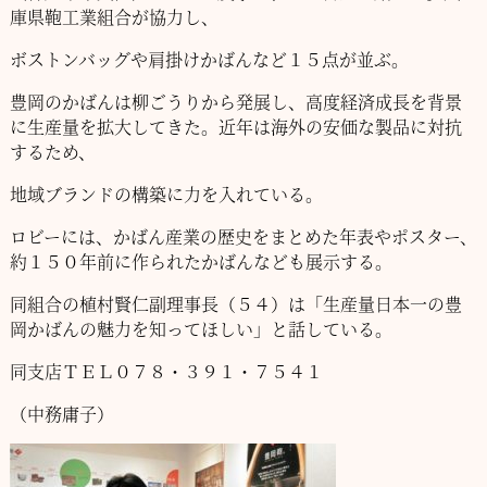
庫県鞄工業組合が協力し、
ボストンバッグや肩掛けかばんなど１５点が並ぶ。
豊岡のかばんは柳ごうりから発展し、高度経済成長を背景
に生産量を拡大してきた。近年は海外の安価な製品に対抗
するため、
地域ブランドの構築に力を入れている。
ロビーには、かばん産業の歴史をまとめた年表やポスター、
約１５０年前に作られたかばんなども展示する。
同組合の植村賢仁副理事長（５４）は「生産量日本一の豊
岡かばんの魅力を知ってほしい」と話している。
同支店ＴＥＬ０７８・３９１・７５４１
（中務庸子）