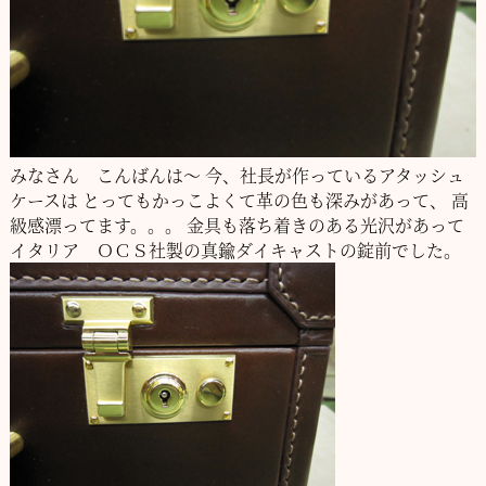
みなさん こんばんは～
今、社長が作っているアタッシュ
ケースは
とってもかっこよくて革の色も深みがあって、
高
級感漂ってます。。。
金具も落ち着きのある光沢があって
イタリア ＯＣＳ社製の真鍮ダイキャストの錠前でした。