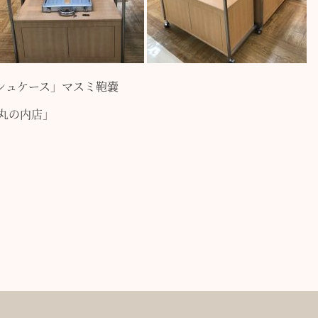
シュケース」
マスミ鞄嚢
E丸の内店」