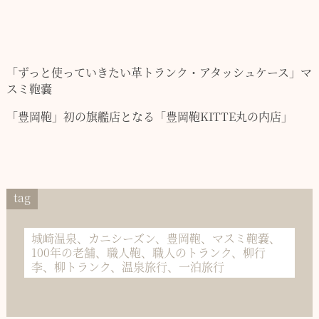
「ずっと使っていきたい革トランク・アタッシュケース」
マ
スミ鞄嚢
「豊岡鞄」初の旗艦店となる
「豊岡鞄KITTE丸の内店」
tag
城崎温泉、カニシーズン、豊岡鞄、マスミ鞄嚢、
100年の老舗、職人鞄、職人のトランク、柳行
李、柳トランク、温泉旅行、一泊旅行