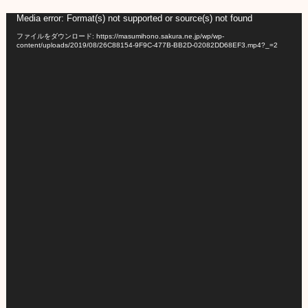
動
Media error: Format(s) not supported or source(s) not found
画
ファイルをダウンロード: https://masumihono.sakura.ne.jp/wp/wp-
content/uploads/2019/08/26C88154-9F9C-477B-BB2D-02082DD68EF3.mp4?_=2
プ
レ
ー
ヤ
ー