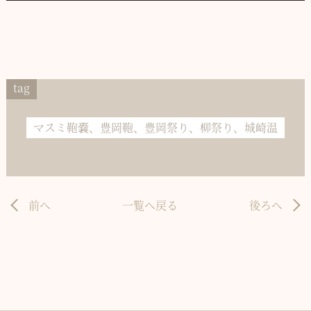
tag
マスミ鞄嚢、豊岡鞄、豊岡祭り、柳祭り、城崎温
前へ
一覧へ戻る
後ろへ