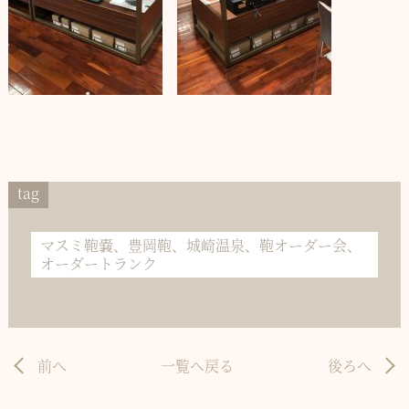
tag
マスミ鞄嚢、豊岡鞄、城崎温泉、鞄オーダー会、
オーダートランク
前へ
一覧へ戻る
後ろへ