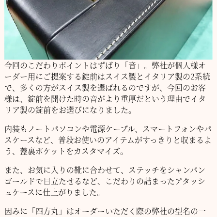
今回のこだわりポイントはずばり「音」。弊社が個人様オ
ーダー用にご提案する錠前
はスイス製とイタリア製の2系統
で、多くの方がスイス製を選ばれるのですが、今回の
お客
様は、錠前を開けた時の音がより重厚だという理由でイタ
リア製の錠前をお選び
になりました。
内装もノートパソコンや電源ケーブル、スマートフォンやパ
スケースなど、普段お使い
のアイテムがすっきりと収まるよ
う、蓋裏ポケットをカスタマイズ。
また、お気に入りの靴に合わせて、ステッチをシャンパン
ゴールドで目立たせるなど、
こだわりの詰まったアタッシ
ュケースに仕上がりました。
因みに「四方丸」はオーダーいただく際の弊社の型名の一