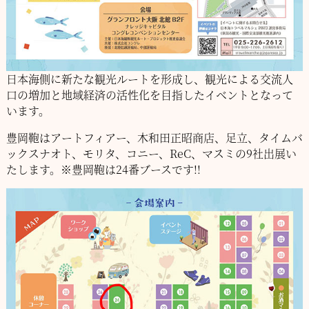
日本海側に新たな観光ルートを形成し、観光による交流人
口の増加と
地域経済の活性化を目指したイベントとなって
います。
豊岡鞄は
アートフィアー、木和田正昭商店、足立、タイムバ
ックス
ナオト、モリタ、コニー、ReC、マスミの9社出展い
たします。
※豊岡鞄は24番ブースです!!