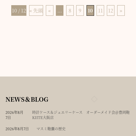
10 / 12
« 先頭
«
...
8
9
10
11
12
»
NEWS＆BLOG
2026年8月
時計ケース＆ジュエリーケース オーダーメイド会＠豊岡鞄
7日
KIITE大阪店
2026年8月7日
マスミ鞄嚢の歴史