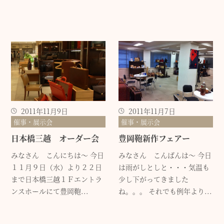
2011年11月9日
2011年11月7日
催事・展示会
催事・展示会
日本橋三越 オーダー会
豊岡鞄新作フェアー
みなさん こんにちは～ 今日
みなさん こんばんは～ 今日
１１月９日（水）より２２日
は雨がしとしと・・・気温も
まで日本橋三越１Ｆエントラ
少し下がってきました
ンスホールにて豊岡鞄...
ね。。。 それでも例年より...