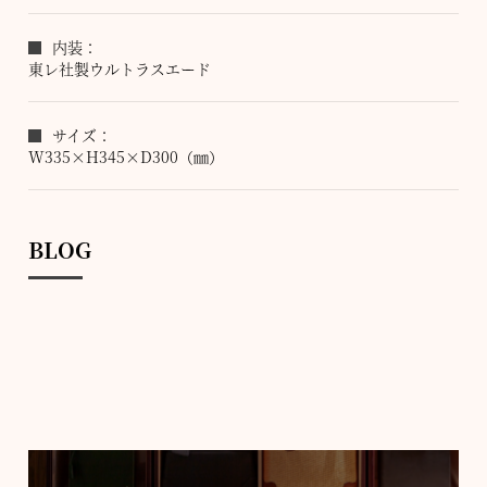
内装：
東レ社製ウルトラスエード
サイズ：
W335×H345×D300（㎜）
BLOG