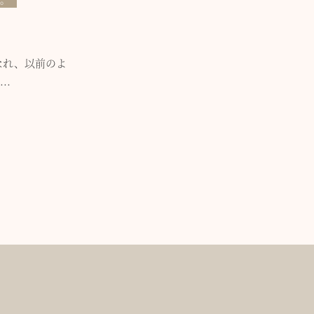
なれ、以前のよ
..