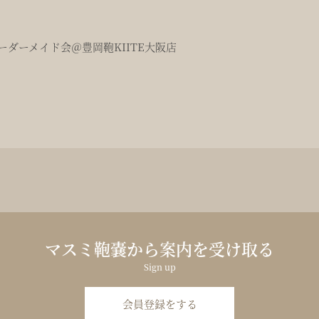
ダーメイド会＠豊岡鞄KIITE大阪店
マスミ鞄嚢から案内を受け取る
Sign up
会員登録をする