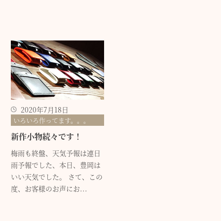
2020年7月18日
いろいろ作ってます。。。
新作小物続々です！
梅雨も終盤、天気予報は連日
雨予報でした、本日、豊岡は
いい天気でした。 さて、この
度、お客様のお声にお...