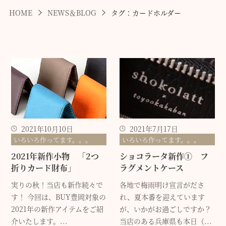
HOME
NEWS＆BLOG
タグ：カードホルダー
2021年10月10日
2021年7月17日
いろいろ作ってます。。。
いろいろ作ってます。。。
2021年新作小物 「2つ
ショコラータ新作① フ
折りカード財布」
ラグメントケース
実りの秋！当店も新作続々で
各地で梅雨明け宣言がださ
す！ 今回は、BUY豊岡対象の
れ、夏本番を迎えています
2021年の新作アイテムをご紹
が、いかがお過ごしですか？
介いたします。...
当店のある兵庫県も本日（...