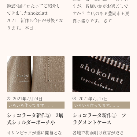
過去3回にわたってご紹介し
すが、皆様いかがお過ごしで
てきましたshokolatt
すか？ 当店のある豊岡市も夏
2021 新作も今日が最後とな
真っ盛りです。 さて...
ります。 本日...
2021年7月24日
2021年7月17日
いろいろ作ってます。。。
いろいろ作ってます。。。
ショコラータ新作② 2層
ショコラータ新作① フ
式ショルダーポーチ小
ラグメントケース
オリンピックが遂に開幕とな
各地で梅雨明け宣言がださ