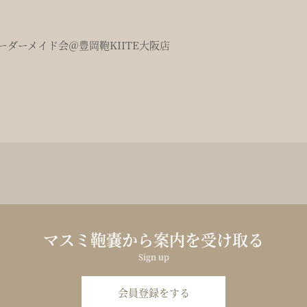
ダーメイド会＠豊岡鞄KIITE大阪店
マスミ鞄嚢から案内を受け取る
Sign up
会員登録をする