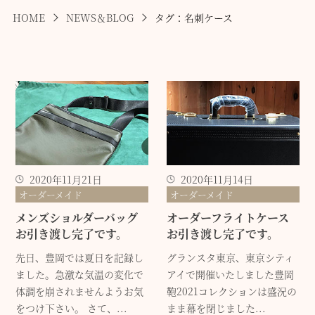
HOME
NEWS＆BLOG
タグ：名刺ケース
2020年11月21日
2020年11月14日
オーダーメイド
オーダーメイド
メンズショルダーバッグ
オーダーフライトケース
お引き渡し完了です。
お引き渡し完了です。
先日、豊岡では夏日を記録し
グランスタ東京、東京シティ
ました。急激な気温の変化で
アイで開催いたしました豊岡
体調を崩されませんようお気
鞄2021コレクションは盛況の
をつけ下さい。 さて、...
まま幕を閉じました...