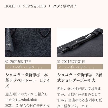
HOME
NEWS＆BLOG
タグ：鶴本晶子
2021年8月7日
2021年7月31日
いろいろ作ってます。。。
いろいろ作ってます。。。
ショコラータ新作④ 本
ショコラータ新作③ 2層
革トラベルトート Lサイ
式ショルダーポーチ大
ズ
連日、暑い日が続いておりま
過去3回にわたってご紹介し
すが、皆様いかがお過ごしで
てきましたshokolatt
すか？ 当店のある豊岡市も夏
2021 新作も今日が最後とな
真っ盛りです。 さて...