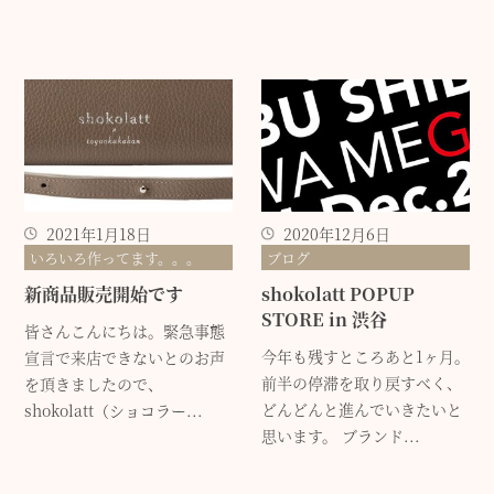
2021年1月18日
2020年12月6日
いろいろ作ってます。。。
ブログ
新商品販売開始です
shokolatt POPUP
STORE in 渋谷
皆さんこんにちは。緊急事態
今年も残すところあと1ヶ月。
宣言で来店できないとのお声
前半の停滞を取り戻すべく、
を頂きましたので、
どんどんと進んでいきたいと
shokolatt（ショコラー...
思います。 ブランド...