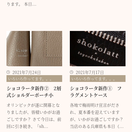
ります。 本日...
2021年7月24日
2021年7月17日
いろいろ作ってます。。。
いろいろ作ってます。。。
ショコラータ新作② 2層
ショコラータ新作① フ
式ショルダーポーチ小
ラグメントケース
オリンピックが遂に開幕とな
各地で梅雨明け宣言がださ
りましたが、皆様いかがお過
れ、夏本番を迎えています
ごしですか？ さて今日は、前
が、いかがお過ごしですか？
回に引き続き、「sh...
当店のある兵庫県も本日（...