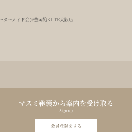
ダーメイド会＠豊岡鞄KIITE大阪店
マスミ鞄嚢から案内を受け取る
Sign up
会員登録をする