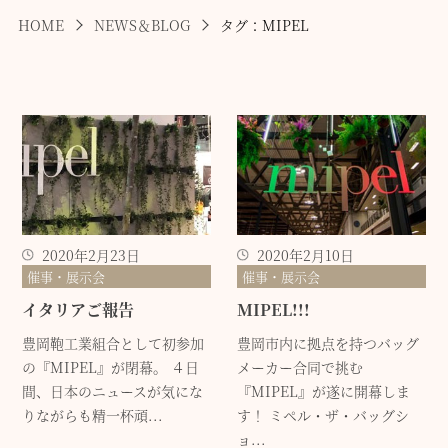
HOME
NEWS＆BLOG
タグ：MIPEL
2020年2月23日
2020年2月10日
催事・展示会
催事・展示会
イタリアご報告
MIPEL!!!
豊岡鞄工業組合として初参加
豊岡市内に拠点を持つバッグ
の『MIPEL』が閉幕。 ４日
メーカー合同で挑む
間、日本のニュースが気にな
『MIPEL』が遂に開幕しま
りながらも精一杯頑...
す！ ミペル・ザ・バッグシ
ョ...