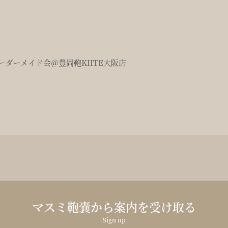
ダーメイド会＠豊岡鞄KIITE大阪店
マスミ鞄嚢から案内を受け取る
Sign up