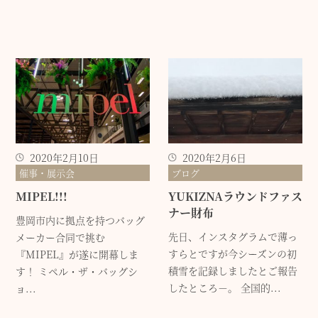
2020年2月10日
2020年2月6日
催事・展示会
ブログ
MIPEL!!!
YUKIZNAラウンドファス
ナー財布
豊岡市内に拠点を持つバッグ
先日、インスタグラムで薄っ
メーカー合同で挑む
すらとですが今シーズンの初
『MIPEL』が遂に開幕しま
積雪を記録しましたとご報告
す！ ミペル・ザ・バッグシ
したところ－。 全国的...
ョ...