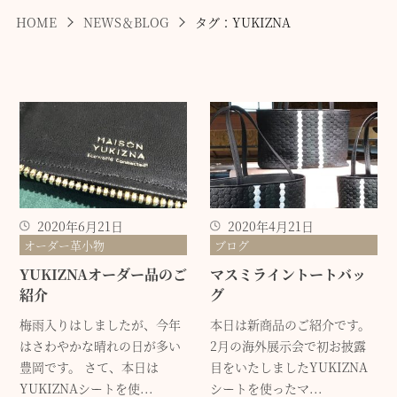
HOME
NEWS＆BLOG
タグ：YUKIZNA
2020年6月21日
2020年4月21日
オーダー革小物
ブログ
YUKIZNAオーダー品のご
マスミライントートバッ
紹介
グ
梅雨入りはしましたが、今年
本日は新商品のご紹介です。
はさわやかな晴れの日が多い
2月の海外展示会で初お披露
豊岡です。 さて、本日は
目をいたしましたYUKIZNA
YUKIZNAシートを使...
シートを使ったマ...