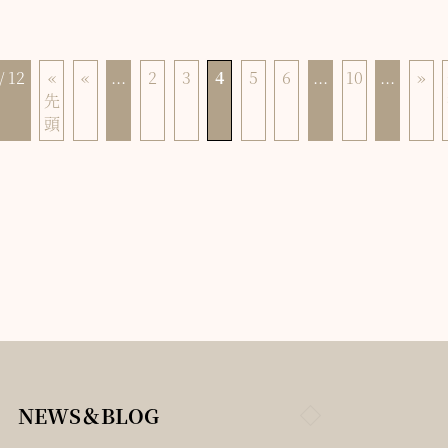
/ 12
«
«
...
2
3
4
5
6
...
10
...
»
先
頭
NEWS＆BLOG