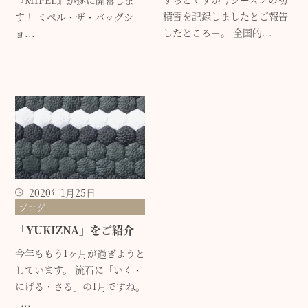
『MIPEL』が遂に開幕しま
積雪を記録しましたとご報告
す！ ミペル・ザ・バッグシ
したところ－。 全国的...
ョ...
2020年1月25日
ブログ
「YUKIZNA」をご紹介
今年ももう1ヶ月が過ぎようと
しています。 流石に「いく・
にげる・さる」の1月ですね。
...