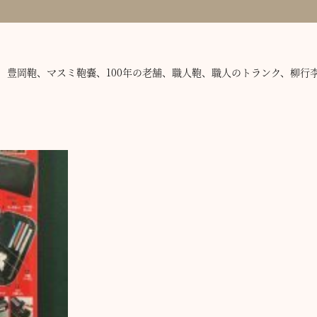
、豊岡鞄、マスミ鞄嚢、100年の老舗、職人鞄、職人のトランク、柳行