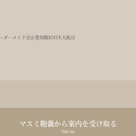
ダーメイド会＠豊岡鞄KIITE大阪店
マスミ鞄嚢から案内を受け取る
Sign up