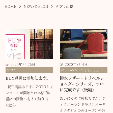
HOME
NEWS＆BLOG
タグ：山陰
2020年7月26日
2020年7月4日
ブログ
いろいろ作ってます。。。
BUY豊岡に参加します。
撥水レザー・トラベルシ
ョルダーシリーズ、つい
賛否両論ある中、GOTOキャ
に完成です（後編）
ンペーンが開始され本格的に
あいにくの空模様ですが、デ
経済の回復へ向けて動き出し
ィズニーランドやユニバーサ
た感じ...
ルスタジオの再オープンや各