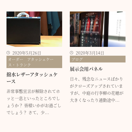
2020年5月26日
2020年3月14日
オーダー アタッシェケー
ブログ
ス・トランク
展示会用パネル
撥水レザーアタッシュケ
日々、残念なニュースばかり
ース
がクローズアップされていま
非常事態宣言が解除されてホ
すが、中庭の行李柳の花穂が
ッと一息といったところでし
大きくなったり通勤途中...
ょうか？ 皆様いかがお過ごし
でしょう？ さて、少...