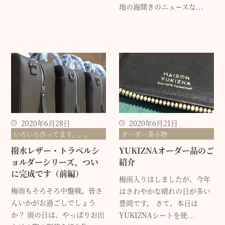
地の海開きのニュースな...
2020年6月28日
2020年6月21日
いろいろ作ってます。。。
オーダー革小物
撥水レザー・トラベルシ
YUKIZNAオーダー品のご
ョルダーシリーズ、つい
紹介
に完成です（前編）
梅雨入りはしましたが、今年
梅雨もそろそろ中盤戦。皆さ
はさわやかな晴れの日が多い
んいかがお過ごしでしょう
豊岡です。 さて、本日は
か？ 雨の日は、やっぱりお出
YUKIZNAシートを使...