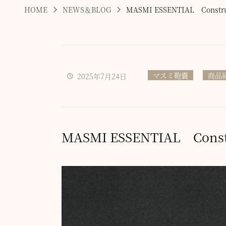
HOME
NEWS＆BLOG
MASMI ESSENTIAL Con
マスミ鞄嚢
商品
2025年7月24日
MASMI ESSENTIAL Co