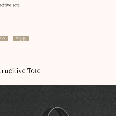
strucitive Tote
紹介
革小物
nstrucitive Tote