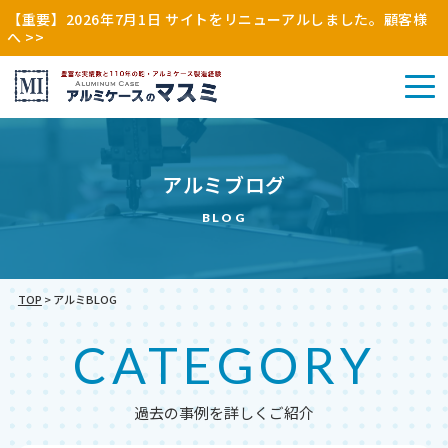
【重要】2026年7月1日 サイトをリニューアルしました。顧客様
へ >>
アル
アルミブログ
その
ミケ
アル
他
ース
ミケ
BLOG
（木
（特
ース
枠・
注・
（既
縫製
別
製）
品）
注）
TOP
>
アルミBLOG
CATEGORY
過去の事例を詳しくご紹介