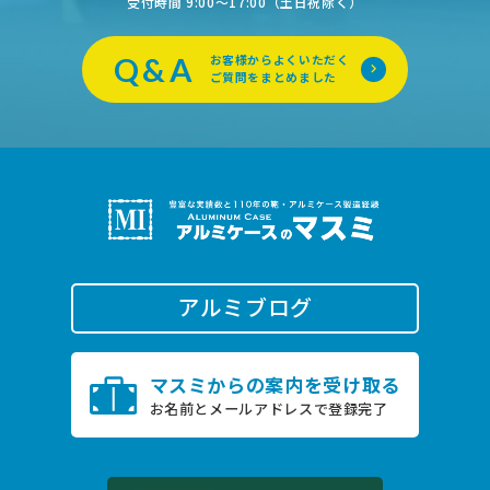
受付時間 9:00〜17:00（土日祝除く）
Q&A
お客様からよくいただく
ご質問をまとめました
アルミブログ
0796-22-2505
マスミからの案内を受け取る
TEL.
お名前とメールアドレスで登録完了
受付時間 9:00〜17:00（土日祝除く）
お問い合わせ
オンライン商談は
こちら
24時間受付