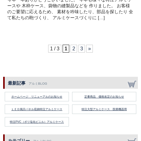
ースや 木枠ケース、袋物の縫製品などを 作りました。 お客様
のご要望に応えるため、 素材を吟味したり、部品を探したり 全
て私たちの鞄づくり、 アルミケースづくりに […]
1 / 3
1
2
3
»
最新記事
アルミBLOG
ホームページ リニューアルのお知らせ
定番商品 価格改定のお知らせ
ＬＥＤ掲示パネル収納特注アルミケース
特注大型アルミケース 医療機器用
特注PVC（ポリ塩化ビニル）アルミケース
カテゴリー