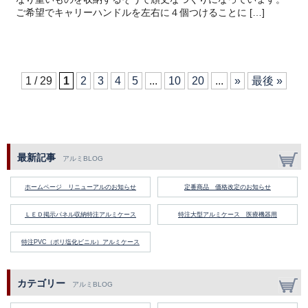
ご希望でキャリーハンドルを左右に４個つけることに […]
1 / 29
1
2
3
4
5
...
10
20
...
»
最後 »
最新記事
アルミBLOG
ホームページ リニューアルのお知らせ
定番商品 価格改定のお知らせ
ＬＥＤ掲示パネル収納特注アルミケース
特注大型アルミケース 医療機器用
特注PVC（ポリ塩化ビニル）アルミケース
カテゴリー
アルミBLOG