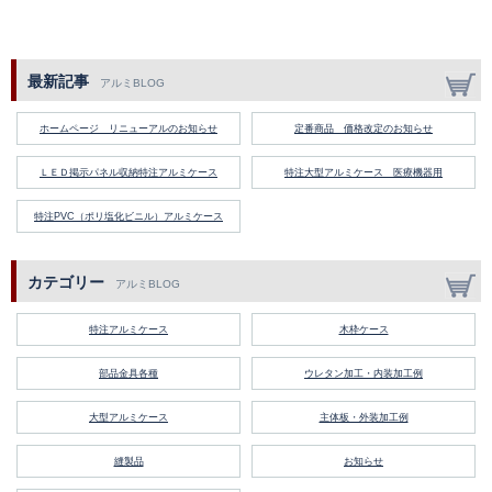
最新記事
アルミBLOG
ホームページ リニューアルのお知らせ
定番商品 価格改定のお知らせ
ＬＥＤ掲示パネル収納特注アルミケース
特注大型アルミケース 医療機器用
特注PVC（ポリ塩化ビニル）アルミケース
カテゴリー
アルミBLOG
特注アルミケース
木枠ケース
部品金具各種
ウレタン加工・内装加工例
大型アルミケース
主体板・外装加工例
縫製品
お知らせ