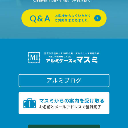
受付時間 9:00〜17:00（土日祝除く）
Q&A
お客様からよくいただく
ご質問をまとめました
アルミブログ
0796-22-2505
マスミからの案内を受け取る
TEL.
お名前とメールアドレスで登録完了
受付時間 9:00〜17:00（土日祝除く）
お問い合わせ
オンライン商談は
こちら
24時間受付