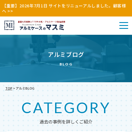
【重要】2026年7月1日 サイトをリニューアルしました。顧客様
へ >>
アル
アルミブログ
その
ミケ
アル
他
ース
ミケ
BLOG
（木
（特
ース
枠・
注・
（既
縫製
別
製）
品）
注）
TOP
>
アルミBLOG
CATEGORY
過去の事例を詳しくご紹介