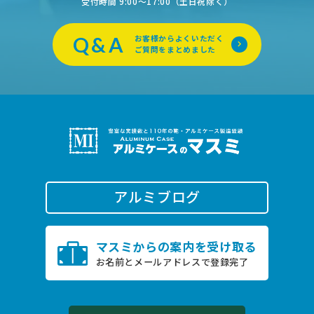
受付時間 9:00〜17:00（土日祝除く）
Q&A
お客様からよくいただく
ご質問をまとめました
アルミブログ
0796-22-2505
マスミからの案内を受け取る
TEL.
お名前とメールアドレスで登録完了
受付時間 9:00〜17:00（土日祝除く）
お問い合わせ
オンライン商談は
こちら
24時間受付