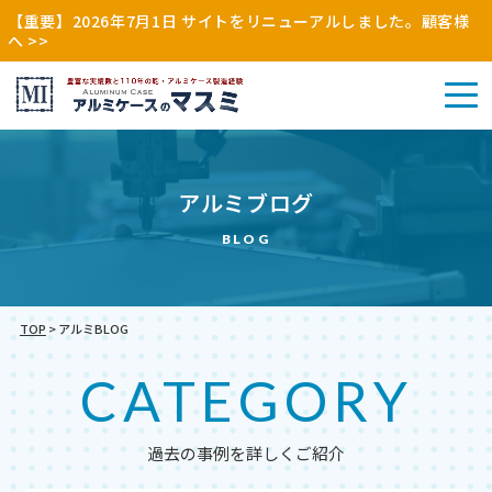
【重要】2026年7月1日 サイトをリニューアルしました。顧客様
へ >>
アル
アルミブログ
その
ミケ
アル
他
ース
ミケ
BLOG
（木
（特
ース
枠・
注・
（既
縫製
別
製）
品）
注）
TOP
>
アルミBLOG
CATEGORY
過去の事例を詳しくご紹介