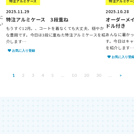
特注アルミケース
特注アルミケー
2025.11.29
2025.10.28
こ
特注アルミケース 3段重ね
オーダーメ
い
ドル付き
もうすぐ12月。、コートを着なくても大丈夫、穏やか
あんなに暑かっ
な豊岡です。今日は3段に重ねた特注アルミケースを紹
す。今日はキャ
介します…
を紹介します
お気に入り登録
お気に入り登
1
2
3
4
5
…
10
20
30
…
>