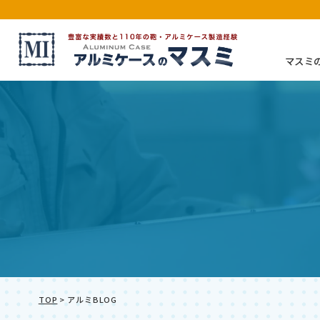
マスミ
アルミケース（特注・別注）
TOP
>
アルミBLOG