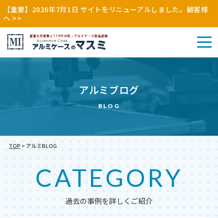
【重要】2026年7月1日 サイトをリニューアルしました。顧客様
へ >>
アル
アルミブログ
その
ミケ
アル
他
ース
ミケ
BLOG
（木
（特
ース
枠・
注・
（既
縫製
別
製）
品）
注）
TOP
>
アルミBLOG
CATEGORY
過去の事例を詳しくご紹介