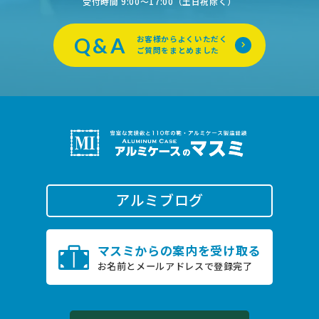
受付時間 9:00〜17:00（土日祝除く）
Q&A
お客様からよくいただく
ご質問をまとめました
アルミブログ
0796-22-2505
マスミからの案内を受け取る
TEL.
お名前とメールアドレスで登録完了
受付時間 9:00〜17:00（土日祝除く）
お問い合わせ
オンライン商談は
こちら
24時間受付