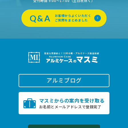
受付時間 9:00〜17:00（土日祝除く）
Q&A
お客様からよくいただく
ご質問をまとめました
アルミブログ
0796-22-2505
マスミからの案内を受け取る
TEL.
お名前とメールアドレスで登録完了
受付時間 9:00〜17:00（土日祝除く）
お問い合わせ
オンライン商談は
こちら
24時間受付