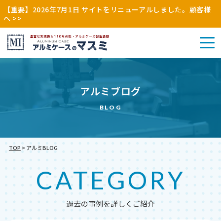
【重要】2026年7月1日 サイトをリニューアルしました。顧客様
へ >>
アル
アルミブログ
その
ミケ
アル
他
ース
ミケ
BLOG
（木
（特
ース
枠・
注・
（既
縫製
別
製）
品）
注）
TOP
>
アルミBLOG
CATEGORY
過去の事例を詳しくご紹介