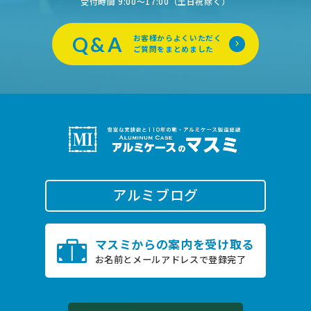
受付時間 9:00〜17:00（土日祝除く）
Q&A
お客様からよくいただく
ご質問をまとめました
アルミブログ
0796-22-2505
マスミからの案内を受け取る
TEL.
お名前とメールアドレスで登録完了
受付時間 9:00〜17:00（土日祝除く）
お問い合わせ
オンライン商談は
こちら
24時間受付