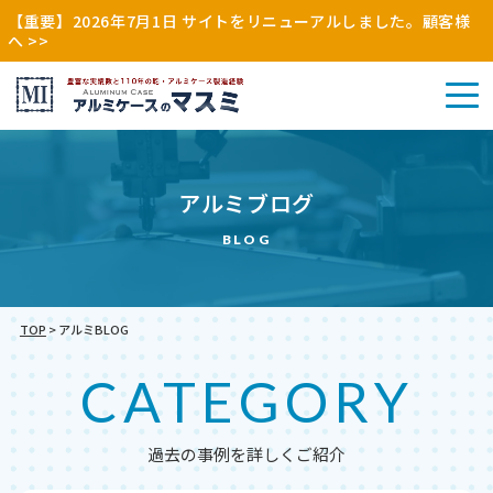
【重要】2026年7月1日 サイトをリニューアルしました。顧客様
へ >>
アル
アルミブログ
その
ミケ
アル
他
ース
ミケ
BLOG
（木
（特
ース
枠・
注・
（既
縫製
別
製）
品）
注）
TOP
>
アルミBLOG
CATEGORY
過去の事例を詳しくご紹介