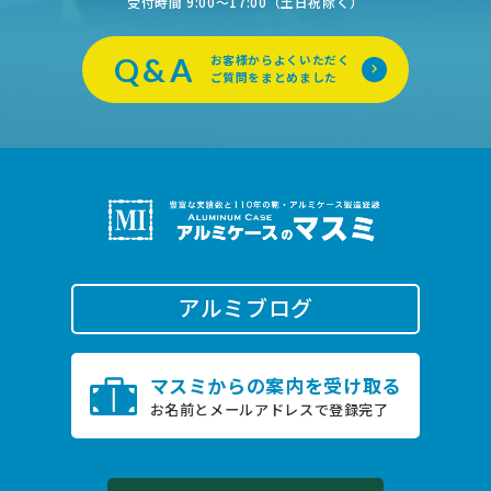
受付時間 9:00〜17:00（土日祝除く）
Q&A
お客様からよくいただく
ご質問をまとめました
アルミブログ
0796-22-2505
マスミからの案内を受け取る
TEL.
お名前とメールアドレスで登録完了
受付時間 9:00〜17:00（土日祝除く）
お問い合わせ
オンライン商談は
こちら
24時間受付