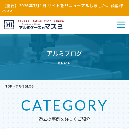
【重要】2026年7月1日 サイトをリニューアルしました。顧客様
へ >>
アル
アルミブログ
その
ミケ
アル
他
ース
ミケ
BLOG
（木
（特
ース
枠・
注・
（既
縫製
別
製）
品）
注）
TOP
>
アルミBLOG
CATEGORY
過去の事例を詳しくご紹介