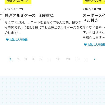
特注アルミケース
特注アルミケー
2025.11.29
2025.10.28
こ
特注アルミケース 3段重ね
オーダーメ
い
ドル付き
もうすぐ12月。、コートを着なくても大丈夫、穏やか
あんなに暑かっ
な豊岡です。今日は3段に重ねた特注アルミケースを紹
す。今日はキャ
介します…
を紹介します
お気に入り登録
お気に入り登
1
2
3
4
5
…
10
20
30
…
>