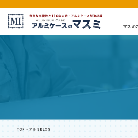
マスミ
アルミケース（特注・別注）
TOP
>
アルミBLOG