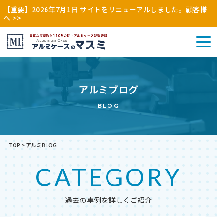
【重要】2026年7月1日 サイトをリニューアルしました。顧客様
へ >>
アル
アルミブログ
その
ミケ
アル
他
ース
ミケ
BLOG
（木
（特
ース
枠・
注・
（既
縫製
別
製）
品）
注）
TOP
>
アルミBLOG
CATEGORY
過去の事例を詳しくご紹介