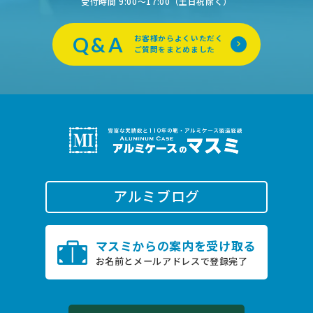
受付時間 9:00〜17:00（土日祝除く）
Q&A
お客様からよくいただく
ご質問をまとめました
アルミブログ
0796-22-2505
マスミからの案内を受け取る
TEL.
お名前とメールアドレスで登録完了
受付時間 9:00〜17:00（土日祝除く）
お問い合わせ
オンライン商談は
こちら
24時間受付